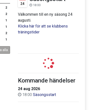
24
18:00
2
Välkommen till en ny säsong 24
2
augusti.
1
Klicka här för att se klubbens
1
träningstider
2
1
a alla
Kommande händelser
24 aug 2026
18:00
Säsongsstart