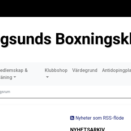
gsunds Boxningsk
edlemskap &
Klubbshop
Värdegrund
Antidopingpl
räning
ngsrum
Nyheter som RSS-flöde
NYHETSARKIV