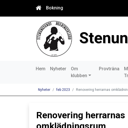
Bokning
Stenun
Hem
Nyheter
Om
Provträna
M
klubben
T
Nyheter
feb 2023
Renovering herrarnas omklädni
Renovering herrarnas
omklädningsrum