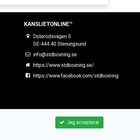
KANSLIETONLINE™
Doterödsvägen 5
SE-444 40 Stenungsund
info@stdboxning.se
https://www.stdboxning.se/
https://www.facebook.com/stdboxning
Jag accepterar