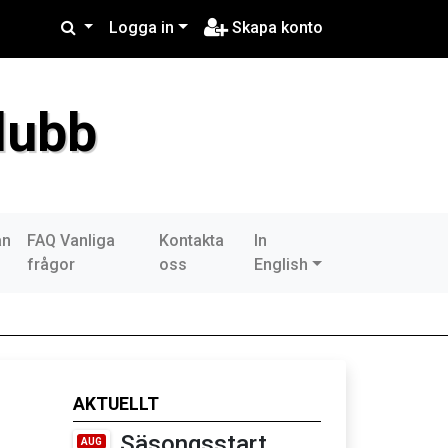
Logga in
Skapa konto
lubb
an
FAQ Vanliga
Kontakta
In
frågor
oss
English
AKTUELLT
Säsongsstart
AUG