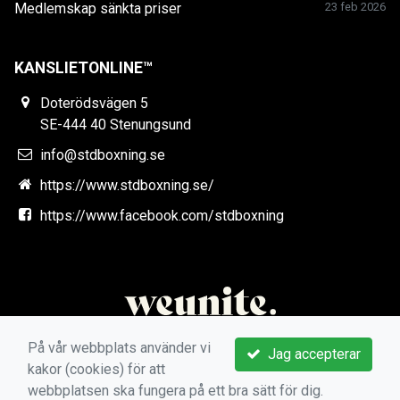
Medlemskap sänkta priser
23 feb 2026
KANSLIETONLINE™
Doterödsvägen 5
SE-444 40 Stenungsund
info@stdboxning.se
https://www.stdboxning.se/
https://www.facebook.com/stdboxning
På vår webbplats använder vi
Jag accepterar
kakor (cookies) för att
webbplatsen ska fungera på ett bra sätt för dig.