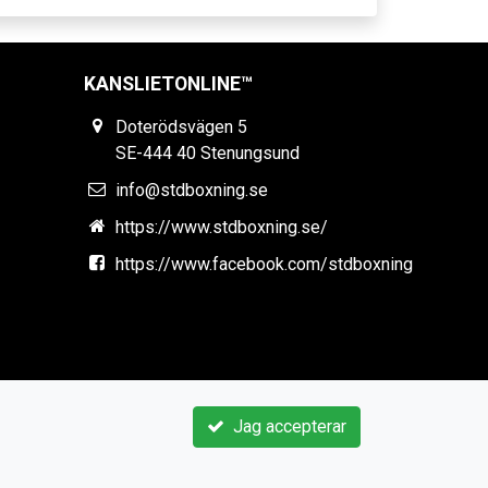
KANSLIETONLINE™
Doterödsvägen 5
SE-444 40 Stenungsund
info@stdboxning.se
https://www.stdboxning.se/
https://www.facebook.com/stdboxning
Jag accepterar