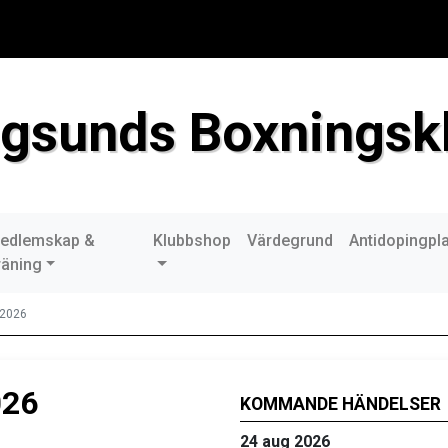
gsunds Boxningsk
edlemskap &
Klubbshop
Värdegrund
Antidopingpl
räning
-2026
026
KOMMANDE HÄNDELSER
24 aug 2026