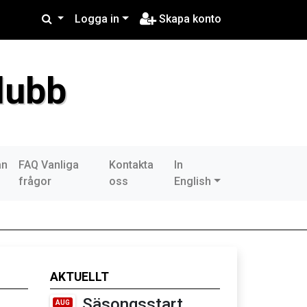
Logga in
Skapa konto
lubb
an
FAQ Vanliga
Kontakta
In
frågor
oss
English
AKTUELLT
Säsongsstart
AUG