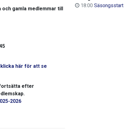
18:00
Säsongsstart
a och gamla medlemmar till
.45
t
klicka här för att se
 fortsätta efter
edlemskap.
2025-2026